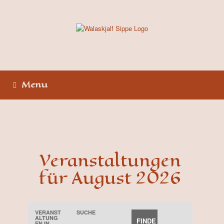
Skip
to
content
Menu
Veranstaltungen
für August 2026
VERANST
SUCHE
V
ALTUNG
EN IN