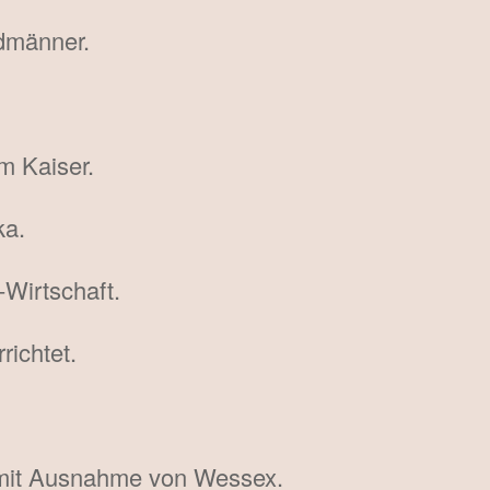
dmänner.
m Kaiser.
ka.
-Wirtschaft.
richtet.
e mit Ausnahme von Wessex.