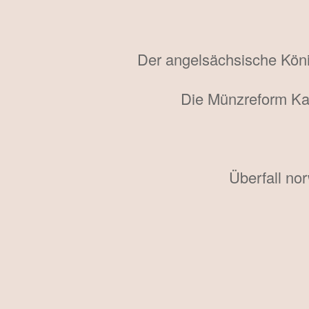
Der angelsächsische König
Die Münzreform Kar
Überfall no