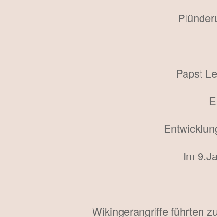
Plünder
Papst Le
En
Entwicklung
Im 9.Ja
Wikingerangriffe führten 