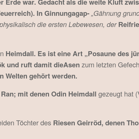
 Erde war. Gedacht als die weite Kluft zwi
euerreich). In Ginnungagap-
„Gähnung grund
 physikalisch die ersten Lebewesen, der
Reifri
on
Heimdall. Es ist eine Art „Posaune des jü
ök und ruft damit dieAsen
zum letzten Gefech
eun Welten gehört werden.
r
Ran; mit denen Odin Heimdall
gezeugt hat (
eiden Töchter des
Riesen Geirröd, denen Tho