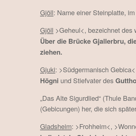
Gjöll
: Name einer Steinplatte, 
Gjöll
>Geheul<, bezeichnet des w
Über die Brücke Gjallerbru, 
ziehen.
Gjuki
: >Südgermanisch Gebica<,
Högni
und Stiefvater des
Guttho
„Das Alte Sigurdlied“ (Thule Ban
(Gebicungen) her, die sich späte
Gladsheim
: >Frohheim<, >Wonne