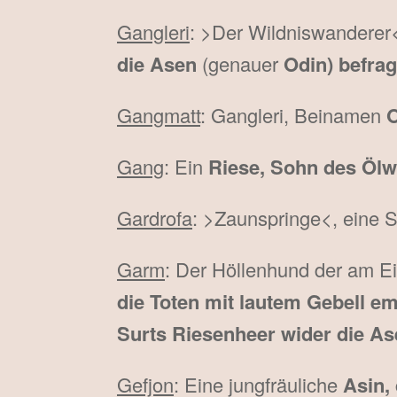
Gangleri
: >Der Wildniswanderer
die Asen
(genauer
Odin) befrag
Gangmatt
: Gangleri, Beinamen
O
Gang
: Ein
Riese, Sohn des Ölw
Gardrofa
: >Zaunspringe<, eine 
Garm
: Der Höllenhund der am 
die Toten mit lautem Gebell 
Surts Riesenheer wider die A
Gefjon
: Eine jungfräuliche
Asin,