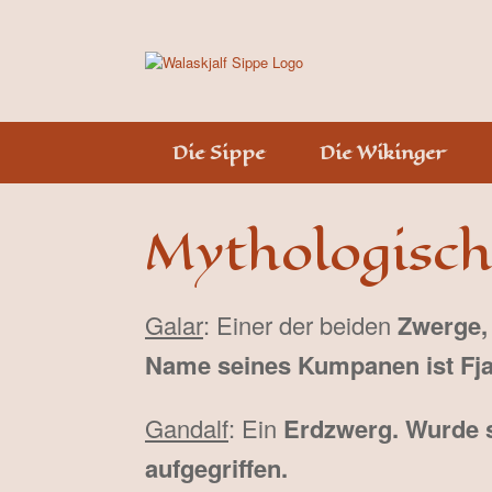
Skip
to
content
Die Sippe
Die Wikinger
Mythologisch
Galar
: Einer der beiden
Zwerge,
Name seines Kumpanen ist Fjal
Gandalf
: Ein
Erdzwerg. Wurde s
aufgegriffen.