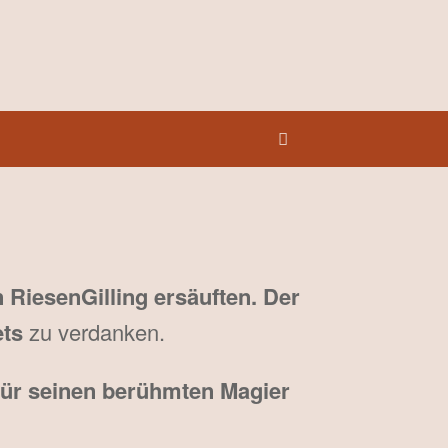
n Riesen
Gilling ersäuften. Der
ets
zu verdanken.
für seinen berühmten Magier