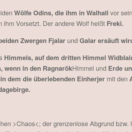
eiden
Wölfe Odins, die ihm in Walhall
vor sei
n ihm Vorsetzt. Der andere Wolf heißt
Freki.
 beiden Zwergen Fjalar
und
Galar ersäuft wir
es
Himmels, auf dem dritten Himmel Widblai
n, wenn in den Ragnarök
Himmel und
Erde un
 in dem die überlebenden Einherjer
mit den
dagebirge.
hen >Chaos<; der grenzenlose Abgrund bzw. l