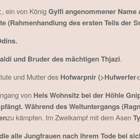
<, ein von König
Gylfi angenommener Name a
te (Rahmenhandlung des ersten Teils der Sn
dins.
aldi und Bruder des mächtigen Thjazi
.
Stute und Mutter des
Hofwarpnir (>Hufwerfer<
Eingang von
Hels Wohnsitz bei der Höhle Gnip
empfängt. Während des Weltuntergangs (Rag
sen
zu kämpfen. Im Zweikampf mit dem Asen
Ty
 die alle Jungfrauen nach ihrem Tode bei si