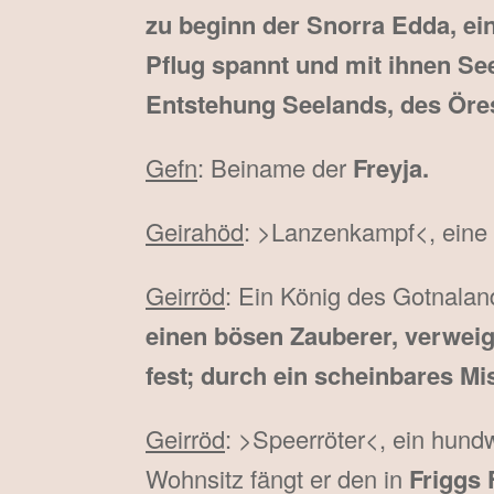
zu beginn der Snorra Edda, ein
Pflug spannt und mit ihnen Se
Entstehung Seelands, des Öre
Gefn
: Beiname der
Freyja.
Geirahöd
: >Lanzenkampf<, eine
Geirröd
: Ein König des Gotnala
einen bösen Zauberer, verweig
fest; durch ein scheinbares M
Geirröd
: >Speerröter<, ein hund
Wohnsitz fängt er den in
Friggs